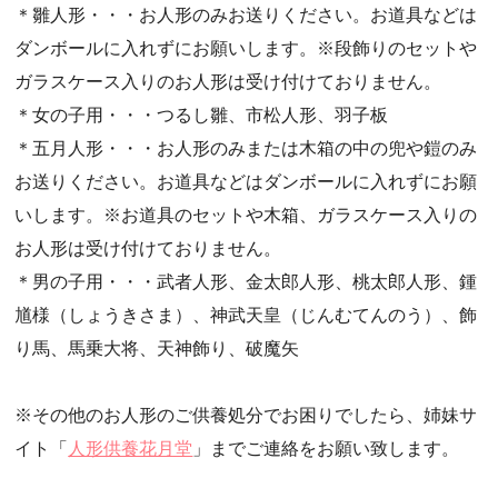
＊雛人形・・・お人形のみお送りください。お道具などは
・第51回人形供養祭(令和4年4月18日(月))
ダンボールに入れずにお願いします。※段飾りのセットや
・第50回人形供養祭(令和4年3月15日(火))
ガラスケース入りのお人形は受け付けておりません。
・第49回人形供養祭(令和4年1月17日(月))
＊女の子用・・・つるし雛、市松人形、羽子板
・第48回人形供養祭(令和3年12月3日(金))
＊五月人形・・・お人形のみまたは木箱の中の兜や鎧のみ
・第47回人形供養祭(令和3年10月11日(月))
お送りください。お道具などはダンボールに入れずにお願
・第46回人形供養祭(令和3年9月13日(月))
いします。※お道具のセットや木箱、ガラスケース入りの
・第45回人形供養祭(令和3年7月12日(月))
お人形は受け付けておりません。
・第44回人形供養祭(令和3年6月3日(木))
＊男の子用・・・武者人形、金太郎人形、桃太郎人形、鍾
・第43回人形供養祭(令和3年4月23日(金))
馗様（しょうきさま）、神武天皇（じんむてんのう）、飾
・第42回人形供養祭(令和3年3月9日(水))
り馬、馬乗大将、天神飾り、破魔矢
・第41回人形供養祭(令和3年1月27日(水))
・第40回人形供養祭(令和2年12月7日(月))
※その他のお人形のご供養処分でお困りでしたら、姉妹サ
・第39回人形供養祭(令和2年10月22日(木))
イト「
人形供養花月堂
」までご連絡をお願い致します。
・第38回人形供養祭(令和2年8月26日(水))
・第37回人形供養祭(令和2年6月8日(月))