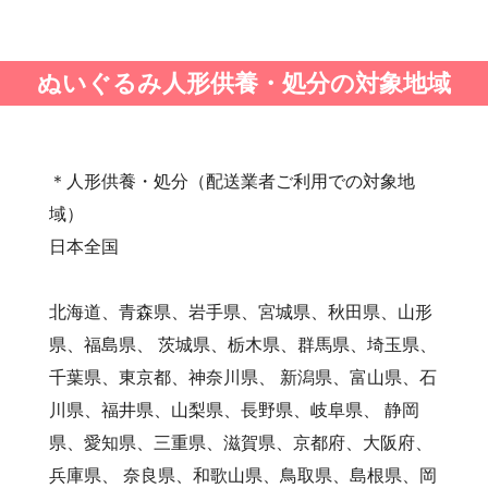
・第36回人形供養祭(令和2年4月16日(木))
・第35回人形供養祭(令和2年2月13日(木))
ぬいぐるみ人形供養・処分の対象地域
・第34回人形供養祭(令和元年12月18日(水))
・第33回人形供養祭(令和元年9月11日(水))
・第32回人形供養祭(令和元年6月12日(水))
・第31回人形供養祭(平成31年3月13日(水))
＊人形供養・処分（配送業者ご利用での対象地
・第30回人形供養祭(平成30年11月28日(水))
域）
・第29回人形供養祭(平成30年5月23日(水))
日本全国
・第28回人形供養祭(平成29年12月8日(金))
・第27回人形供養祭(平成29年6月14日(水))
北海道、青森県、岩手県、宮城県、秋田県、山形
・第26回人形供養祭(平成28年12月15日(木))
県、福島県、 茨城県、栃木県、群馬県、埼玉県、
・第25回人形供養祭(平成28年6月16日(木))
千葉県、東京都、神奈川県、 新潟県、富山県、石
・第24回人形供養祭(平成27年11月27日)
川県、福井県、山梨県、長野県、岐阜県、 静岡
・第23回人形供養祭(平成26年12月5日)
県、愛知県、三重県、滋賀県、京都府、大阪府、
・第22回人形供養祭(平成26年4月28日)
兵庫県、 奈良県、和歌山県、鳥取県、島根県、岡