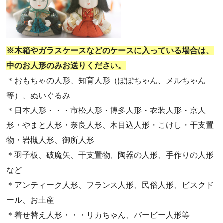
・第66回人形供養祭(令和5年12月22日(金))
・第65回人形供養祭(令和5年11月09日(木))
・第64回人形供養祭(令和5年9月21日(木))
※木箱やガラスケースなどのケースに入っている場合は、
・第63回人形供養祭(令和5年8月1日(火))
中のお人形のみお送りください。
・第62回人形供養祭(令和5年6月21日(水))
＊おもちゃの人形、知育人形（ぽぽちゃん、メルちゃん
・第61回人形供養祭(令和5年5月19日(金))
等）、ぬいぐるみ
・第60回人形供養祭(令和5年3月28日(火))
＊日本人形・・・市松人形・博多人形・衣装人形・京人
・第59回人形供養祭(令和5年2月10日(金))
形・やまと人形・奈良人形、木目込人形・こけし・干支置
・第58回人形供養祭(令和5年12月21日(水))
物・岩槻人形、御所人形
・第57回人形供養祭(令和4年11月22日(火))
＊羽子板、破魔矢、干支置物、陶器の人形、手作りの人形
・第56回人形供養祭(令和4年10月19日(水))
など
・第55回人形供養祭(令和4年9月8日(木))
＊アンティーク人形、フランス人形、民俗人形、ビスクド
・第54回人形供養祭(令和4年8月1日(月))
ール、お土産
・第53回人形供養祭(令和4年7月1日(金))
＊着せ替え人形・・・リカちゃん、バービー人形等
・第52回人形供養祭(令和4年5月17日(火))