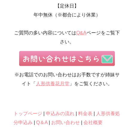
【定休日】
・第6回人形供養祭(平成20年9月24日)
年中無休（※都合により休業）
・第5回人形供養祭(平成20年7月23日)
・第4回人形供養祭(平成20年5月15日)
ご質問の多い内容については
Q&A
ページをご覧下
・第3回人形供養祭(平成20年3月17日)
さい。
・第2回人形供養祭(平成20年1月10日)
・第1回人形供養祭(平成19年11月20日)
※お電話でのお問い合わせはお手数ですが姉妹サ
イト「
人形供養花月堂
」をご覧ください。
トップページ
|
申込みの流れ
|
料金表
|
人形供養処
分申込み
|
Q＆A
|
お問い合わせ
|
会社概要