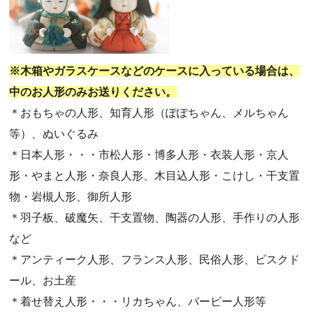
・第66回人形供養祭(令和5年12月22日(金))
・第65回人形供養祭(令和5年11月09日(木))
・第64回人形供養祭(令和5年9月21日(木))
※木箱やガラスケースなどのケースに入っている場合は、
・第63回人形供養祭(令和5年8月1日(火))
中のお人形のみお送りください。
・第62回人形供養祭(令和5年6月21日(水))
＊おもちゃの人形、知育人形（ぽぽちゃん、メルちゃん
・第61回人形供養祭(令和5年5月19日(金))
等）、ぬいぐるみ
・第60回人形供養祭(令和5年3月28日(火))
＊日本人形・・・市松人形・博多人形・衣装人形・京人
・第59回人形供養祭(令和5年2月10日(金))
形・やまと人形・奈良人形、木目込人形・こけし・干支置
・第58回人形供養祭(令和5年12月21日(水))
物・岩槻人形、御所人形
・第57回人形供養祭(令和4年11月22日(火))
＊羽子板、破魔矢、干支置物、陶器の人形、手作りの人形
・第56回人形供養祭(令和4年10月19日(水))
など
・第55回人形供養祭(令和4年9月8日(木))
＊アンティーク人形、フランス人形、民俗人形、ビスクド
・第54回人形供養祭(令和4年8月1日(月))
ール、お土産
・第53回人形供養祭(令和4年7月1日(金))
＊着せ替え人形・・・リカちゃん、バービー人形等
・第52回人形供養祭(令和4年5月17日(火))