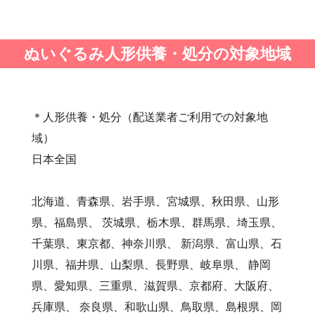
・第36回人形供養祭(令和2年4月16日(木))
・第35回人形供養祭(令和2年2月13日(木))
ぬいぐるみ人形供養・処分の対象地域
・第34回人形供養祭(令和元年12月18日(水))
・第33回人形供養祭(令和元年9月11日(水))
・第32回人形供養祭(令和元年6月12日(水))
・第31回人形供養祭(平成31年3月13日(水))
＊人形供養・処分（配送業者ご利用での対象地
・第30回人形供養祭(平成30年11月28日(水))
域）
・第29回人形供養祭(平成30年5月23日(水))
日本全国
・第28回人形供養祭(平成29年12月8日(金))
・第27回人形供養祭(平成29年6月14日(水))
北海道、青森県、岩手県、宮城県、秋田県、山形
・第26回人形供養祭(平成28年12月15日(木))
県、福島県、 茨城県、栃木県、群馬県、埼玉県、
・第25回人形供養祭(平成28年6月16日(木))
千葉県、東京都、神奈川県、 新潟県、富山県、石
・第24回人形供養祭(平成27年11月27日)
川県、福井県、山梨県、長野県、岐阜県、 静岡
・第23回人形供養祭(平成26年12月5日)
県、愛知県、三重県、滋賀県、京都府、大阪府、
・第22回人形供養祭(平成26年4月28日)
兵庫県、 奈良県、和歌山県、鳥取県、島根県、岡