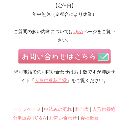
【定休日】
・第6回人形供養祭(平成20年9月24日)
年中無休（※都合により休業）
・第5回人形供養祭(平成20年7月23日)
・第4回人形供養祭(平成20年5月15日)
ご質問の多い内容については
Q&A
ページをご覧下
・第3回人形供養祭(平成20年3月17日)
さい。
・第2回人形供養祭(平成20年1月10日)
・第1回人形供養祭(平成19年11月20日)
※お電話でのお問い合わせはお手数ですが姉妹サ
イト「
人形供養花月堂
」をご覧ください。
トップページ
|
申込みの流れ
|
料金表
|
人形供養処
分申込み
|
Q＆A
|
お問い合わせ
|
会社概要