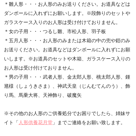
＊雛人形・・・お人形のみお送りください。お道具などは
・第51回人形供養祭(令和4年4月18日(月))
ダンボールに入れずにお願いします。※段飾りのセットや
・第50回人形供養祭(令和4年3月15日(火))
ガラスケース入りのお人形は受け付けておりません。
・第49回人形供養祭(令和4年1月17日(月))
＊女の子用・・・つるし雛、市松人形、羽子板
・第48回人形供養祭(令和3年12月3日(金))
＊五月人形・・・お人形のみまたは木箱の中の兜や鎧のみ
・第47回人形供養祭(令和3年10月11日(月))
お送りください。お道具などはダンボールに入れずにお願
・第46回人形供養祭(令和3年9月13日(月))
いします。※お道具のセットや木箱、ガラスケース入りの
・第45回人形供養祭(令和3年7月12日(月))
お人形は受け付けておりません。
・第44回人形供養祭(令和3年6月3日(木))
＊男の子用・・・武者人形、金太郎人形、桃太郎人形、鍾
・第43回人形供養祭(令和3年4月23日(金))
馗様（しょうきさま）、神武天皇（じんむてんのう）、飾
・第42回人形供養祭(令和3年3月9日(水))
り馬、馬乗大将、天神飾り、破魔矢
・第41回人形供養祭(令和3年1月27日(水))
・第40回人形供養祭(令和2年12月7日(月))
※その他のお人形のご供養処分でお困りでしたら、姉妹サ
・第39回人形供養祭(令和2年10月22日(木))
イト「
人形供養花月堂
」までご連絡をお願い致します。
・第38回人形供養祭(令和2年8月26日(水))
・第37回人形供養祭(令和2年6月8日(月))