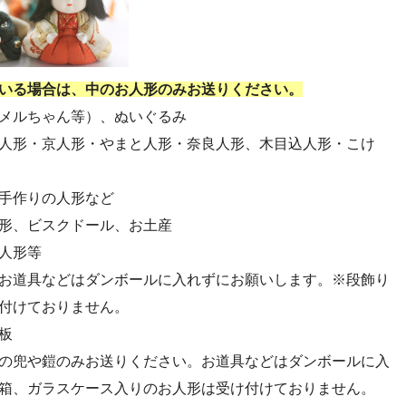
・第54回人形供養祭(令和4年8月1日(月))
・第52回人形供養祭(令和4年5月17日(火))
・第50回人形供養祭(令和4年3月15日(火))
いる場合は、中のお人形のみお送りください。
・第48回人形供養祭(令和3年12月3日(金))
メルちゃん等）、ぬいぐるみ
・第46回人形供養祭(令和3年9月13日(月))
人形・京人形・やまと人形・奈良人形、木目込人形・こけ
・第44回人形供養祭(令和3年6月3日(木))
・第42回人形供養祭(令和3年3月9日(水))
手作りの人形など
・第40回人形供養祭(令和2年12月7日(月))
形、ビスクドール、お土産
・第38回人形供養祭(令和2年8月26日(水))
人形等
・第36回人形供養祭(令和2年4月16日(木))
お道具などはダンボールに入れずにお願いします。※段飾り
・第34回人形供養祭(令和元年12月18日(水))
付けておりません。
・第32回人形供養祭(令和元年6月12日(水))
板
・第30回人形供養祭(平成30年11月28日(水))
の兜や鎧のみお送りください。お道具などはダンボールに入
・第28回人形供養祭(平成29年12月8日(金))
箱、ガラスケース入りのお人形は受け付けておりません。
・第26回人形供養祭(平成28年12月15日(木))