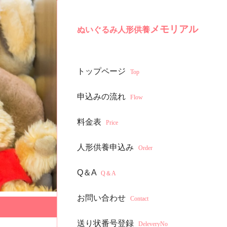
メモリアル
ぬいぐるみ人形供養
トップページ
Top
申込みの流れ
Flow
料金表
Price
人形供養申込み
Order
Q＆A
Q＆A
お問い合わせ
Contact
送り状番号登録
DeleveryNo