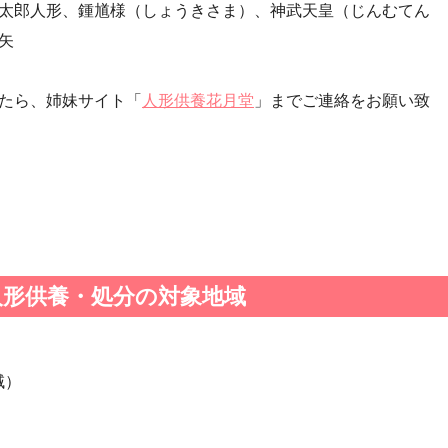
太郎人形、鍾馗様（しょうきさま）、神武天皇（じんむてん
・第24回人形供養祭(平成27年11月27日)
矢
・第22回人形供養祭(平成26年4月28日)
・第20回人形供養祭(平成25年5月10日)
たら、姉妹サイト「
人形供養花月堂
」までご連絡をお願い致
・第18回人形供養祭(平成24年6月21日)
・第16回人形供養祭(平成23年10月4日)
・第14回人形供養祭(平成22年10月27日)
・第12回人形供養祭(平成22年3月9日)
・第10回人形供養祭(平成21年9月28日)
・第8回人形供養祭(平成21年2月18日)
・第6回人形供養祭(平成20年9月24日)
人形供養・処分の対象地域
・第4回人形供養祭(平成20年5月15日)
・第2回人形供養祭(平成20年1月10日)
域）