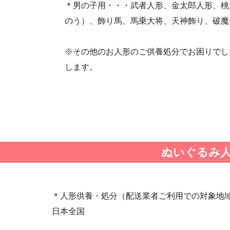
＊男の子用・・・武者人形、金太郎人形、桃
・第25回人形供養祭(平成28年6月16日(木))
のう）、飾り馬、馬乗大将、天神飾り、破魔
・第23回人形供養祭(平成26年12月5日)
・第21回人形供養祭(平成25年12月26日)
※その他のお人形のご供養処分でお困りでし
・第19回人形供養祭(平成24年11月27日)
します。
・第17回人形供養祭(平成24年2月17日)
・第15回人形供養祭(平成23年5月13日)
・第13回人形供養祭(平成22年6月8日)
・第11回人形供養祭(平成21年12月4日)
・第9回人形供養祭(平成21年6月4日)
・第7回人形供養祭(平成20年11月25日)
ぬいぐるみ
・第5回人形供養祭(平成20年7月23日)
・第3回人形供養祭(平成20年3月17日)
・第1回人形供養祭(平成19年11月20日)
＊人形供養・処分（配送業者ご利用での対象地
日本全国