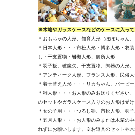
・第55回人形供養祭(令和4年9月8日(木))
・第53回人形供養祭(令和4年7月1日(金))
・第51回人形供養祭(令和4年4月18日(月))
※木箱やガラスケースなどのケースに入って
・第49回人形供養祭(令和4年1月17日(月))
＊おもちゃの人形、知育人形（ぽぽちゃん、
・第47回人形供養祭(令和3年10月11日(月))
＊日本人形・・・市松人形・博多人形・衣装
・第45回人形供養祭(令和3年7月12日(月))
し・干支置物・岩槻人形、御所人形
・第43回人形供養祭(令和3年4月23日(金))
＊羽子板、破魔矢、干支置物、陶器の人形、
・第41回人形供養祭(令和3年1月27日(水))
＊アンティーク人形、フランス人形、民俗人
・第39回人形供養祭(令和2年10月22日(木))
＊着せ替え人形・・・リカちゃん、バービー
・第37回人形供養祭(令和2年6月8日(月))
＊雛人形・・・お人形のみお送りください。
・第35回人形供養祭(令和2年2月13日(木))
のセットやガラスケース入りのお人形は受け
・第33回人形供養祭(令和元年9月11日(水))
＊女の子用・・・つるし雛、市松人形、羽子
・第31回人形供養祭(平成31年3月13日(水))
＊五月人形・・・お人形のみまたは木箱の中
・第29回人形供養祭(平成30年5月23日(水))
れずにお願いします。※お道具のセットや木
・第27回人形供養祭(平成29年6月14日(水))