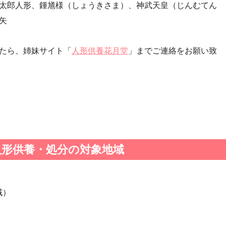
太郎人形、鍾馗様（しょうきさま）、神武天皇（じんむてん
・第24回人形供養祭(平成27年11月27日)
矢
・第22回人形供養祭(平成26年4月28日)
・第20回人形供養祭(平成25年5月10日)
たら、姉妹サイト「
人形供養花月堂
」までご連絡をお願い致
・第18回人形供養祭(平成24年6月21日)
・第16回人形供養祭(平成23年10月4日)
・第14回人形供養祭(平成22年10月27日)
・第12回人形供養祭(平成22年3月9日)
・第10回人形供養祭(平成21年9月28日)
・第8回人形供養祭(平成21年2月18日)
・第6回人形供養祭(平成20年9月24日)
人形供養・処分の対象地域
・第4回人形供養祭(平成20年5月15日)
・第2回人形供養祭(平成20年1月10日)
域）