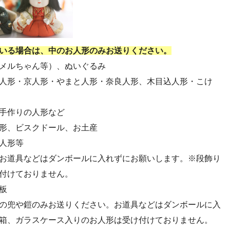
・第54回人形供養祭(令和4年8月1日(月))
・第52回人形供養祭(令和4年5月17日(火))
・第50回人形供養祭(令和4年3月15日(火))
いる場合は、中のお人形のみお送りください。
・第48回人形供養祭(令和3年12月3日(金))
メルちゃん等）、ぬいぐるみ
・第46回人形供養祭(令和3年9月13日(月))
人形・京人形・やまと人形・奈良人形、木目込人形・こけ
・第44回人形供養祭(令和3年6月3日(木))
・第42回人形供養祭(令和3年3月9日(水))
手作りの人形など
・第40回人形供養祭(令和2年12月7日(月))
形、ビスクドール、お土産
・第38回人形供養祭(令和2年8月26日(水))
人形等
・第36回人形供養祭(令和2年4月16日(木))
お道具などはダンボールに入れずにお願いします。※段飾り
・第34回人形供養祭(令和元年12月18日(水))
付けておりません。
・第32回人形供養祭(令和元年6月12日(水))
板
・第30回人形供養祭(平成30年11月28日(水))
の兜や鎧のみお送りください。お道具などはダンボールに入
・第28回人形供養祭(平成29年12月8日(金))
箱、ガラスケース入りのお人形は受け付けておりません。
・第26回人形供養祭(平成28年12月15日(木))