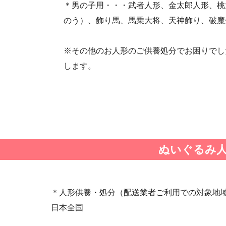
＊男の子用・・・武者人形、金太郎人形、桃
・第25回人形供養祭(平成28年6月16日(木))
のう）、飾り馬、馬乗大将、天神飾り、破魔
・第23回人形供養祭(平成26年12月5日)
・第21回人形供養祭(平成25年12月26日)
※その他のお人形のご供養処分でお困りでし
・第19回人形供養祭(平成24年11月27日)
します。
・第17回人形供養祭(平成24年2月17日)
・第15回人形供養祭(平成23年5月13日)
・第13回人形供養祭(平成22年6月8日)
・第11回人形供養祭(平成21年12月4日)
・第9回人形供養祭(平成21年6月4日)
・第7回人形供養祭(平成20年11月25日)
ぬいぐるみ
・第5回人形供養祭(平成20年7月23日)
・第3回人形供養祭(平成20年3月17日)
・第1回人形供養祭(平成19年11月20日)
＊人形供養・処分（配送業者ご利用での対象地
日本全国