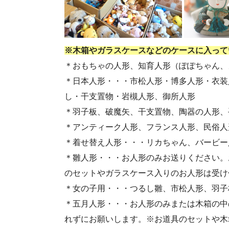
・第55回人形供養祭(令和4年9月8日(木))
・第53回人形供養祭(令和4年7月1日(金))
・第51回人形供養祭(令和4年4月18日(月))
※木箱やガラスケースなどのケースに入って
・第49回人形供養祭(令和4年1月17日(月))
＊おもちゃの人形、知育人形（ぽぽちゃん、
・第47回人形供養祭(令和3年10月11日(月))
＊日本人形・・・市松人形・博多人形・衣装
・第45回人形供養祭(令和3年7月12日(月))
し・干支置物・岩槻人形、御所人形
・第43回人形供養祭(令和3年4月23日(金))
＊羽子板、破魔矢、干支置物、陶器の人形、
・第41回人形供養祭(令和3年1月27日(水))
＊アンティーク人形、フランス人形、民俗人
・第39回人形供養祭(令和2年10月22日(木))
＊着せ替え人形・・・リカちゃん、バービー
・第37回人形供養祭(令和2年6月8日(月))
＊雛人形・・・お人形のみお送りください。
・第35回人形供養祭(令和2年2月13日(木))
のセットやガラスケース入りのお人形は受け
・第33回人形供養祭(令和元年9月11日(水))
＊女の子用・・・つるし雛、市松人形、羽子
・第31回人形供養祭(平成31年3月13日(水))
＊五月人形・・・お人形のみまたは木箱の中
・第29回人形供養祭(平成30年5月23日(水))
れずにお願いします。※お道具のセットや木
・第27回人形供養祭(平成29年6月14日(水))