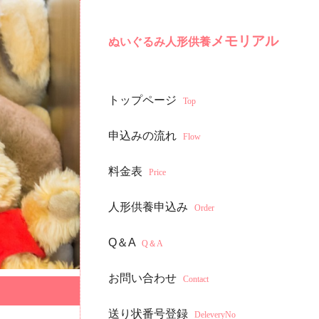
メモリアル
ぬいぐるみ人形供養
トップページ
Top
申込みの流れ
Flow
料金表
Price
人形供養申込み
Order
Q＆A
Q＆A
お問い合わせ
Contact
送り状番号登録
DeleveryNo