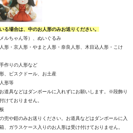
・第54回人形供養祭(令和4年8月1日(月))
・第52回人形供養祭(令和4年5月17日(火))
・第50回人形供養祭(令和4年3月15日(火))
いる場合は、中のお人形のみお送りください。
・第48回人形供養祭(令和3年12月3日(金))
メルちゃん等）、ぬいぐるみ
・第46回人形供養祭(令和3年9月13日(月))
人形・京人形・やまと人形・奈良人形、木目込人形・こけ
・第44回人形供養祭(令和3年6月3日(木))
・第42回人形供養祭(令和3年3月9日(水))
手作りの人形など
・第40回人形供養祭(令和2年12月7日(月))
形、ビスクドール、お土産
・第38回人形供養祭(令和2年8月26日(水))
人形等
・第36回人形供養祭(令和2年4月16日(木))
お道具などはダンボールに入れずにお願いします。※段飾り
・第34回人形供養祭(令和元年12月18日(水))
付けておりません。
・第32回人形供養祭(令和元年6月12日(水))
板
・第30回人形供養祭(平成30年11月28日(水))
の兜や鎧のみお送りください。お道具などはダンボールに入
・第28回人形供養祭(平成29年12月8日(金))
箱、ガラスケース入りのお人形は受け付けておりません。
・第26回人形供養祭(平成28年12月15日(木))