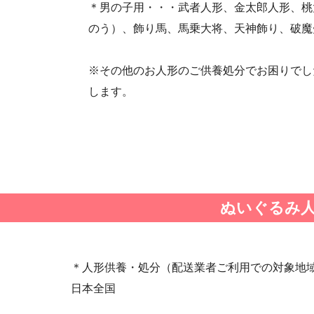
＊男の子用・・・武者人形、金太郎人形、桃
・第25回人形供養祭(平成28年6月16日(木))
のう）、飾り馬、馬乗大将、天神飾り、破魔
・第23回人形供養祭(平成26年12月5日)
・第21回人形供養祭(平成25年12月26日)
※その他のお人形のご供養処分でお困りでし
・第19回人形供養祭(平成24年11月27日)
します。
・第17回人形供養祭(平成24年2月17日)
・第15回人形供養祭(平成23年5月13日)
・第13回人形供養祭(平成22年6月8日)
・第11回人形供養祭(平成21年12月4日)
・第9回人形供養祭(平成21年6月4日)
・第7回人形供養祭(平成20年11月25日)
ぬいぐるみ
・第5回人形供養祭(平成20年7月23日)
・第3回人形供養祭(平成20年3月17日)
・第1回人形供養祭(平成19年11月20日)
＊人形供養・処分（配送業者ご利用での対象地
日本全国