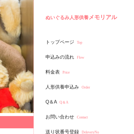
メモリアル
ぬいぐるみ人形供養
トップページ
Top
申込みの流れ
Flow
料金表
Price
人形供養申込み
Order
Q＆A
Q＆A
お問い合わせ
Contact
送り状番号登録
DeleveryNo