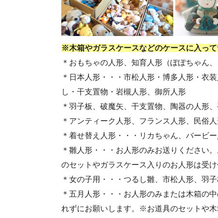
・第55回人形供養祭(令和4年9月8日(木))
・第53回人形供養祭(令和4年7月1日(金))
・第51回人形供養祭(令和4年4月18日(月))
※木箱やガラスケースなどのケースに入って
・第49回人形供養祭(令和4年1月17日(月))
＊おもちゃの人形、知育人形（ぽぽちゃん、
・第47回人形供養祭(令和3年10月11日(月))
＊日本人形・・・市松人形・博多人形・衣装
・第45回人形供養祭(令和3年7月12日(月))
し・干支置物・岩槻人形、御所人形
・第43回人形供養祭(令和3年4月23日(金))
＊羽子板、破魔矢、干支置物、陶器の人形、
・第41回人形供養祭(令和3年1月27日(水))
＊アンティーク人形、フランス人形、民俗人
・第39回人形供養祭(令和2年10月22日(木))
＊着せ替え人形・・・リカちゃん、バービー
・第37回人形供養祭(令和2年6月8日(月))
＊雛人形・・・お人形のみお送りください。
・第35回人形供養祭(令和2年2月13日(木))
のセットやガラスケース入りのお人形は受け
・第33回人形供養祭(令和元年9月11日(水))
＊女の子用・・・つるし雛、市松人形、羽子
・第31回人形供養祭(平成31年3月13日(水))
＊五月人形・・・お人形のみまたは木箱の中
・第29回人形供養祭(平成30年5月23日(水))
れずにお願いします。※お道具のセットや木
・第27回人形供養祭(平成29年6月14日(水))