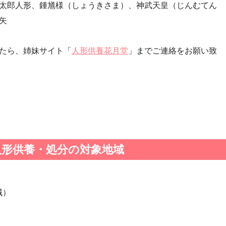
太郎人形、鍾馗様（しょうきさま）、神武天皇（じんむてん
・第24回人形供養祭(平成27年11月27日)
矢
・第22回人形供養祭(平成26年4月28日)
・第20回人形供養祭(平成25年5月10日)
たら、姉妹サイト「
人形供養花月堂
」までご連絡をお願い致
・第18回人形供養祭(平成24年6月21日)
・第16回人形供養祭(平成23年10月4日)
・第14回人形供養祭(平成22年10月27日)
・第12回人形供養祭(平成22年3月9日)
・第10回人形供養祭(平成21年9月28日)
・第8回人形供養祭(平成21年2月18日)
・第6回人形供養祭(平成20年9月24日)
人形供養・処分の対象地域
・第4回人形供養祭(平成20年5月15日)
・第2回人形供養祭(平成20年1月10日)
域）